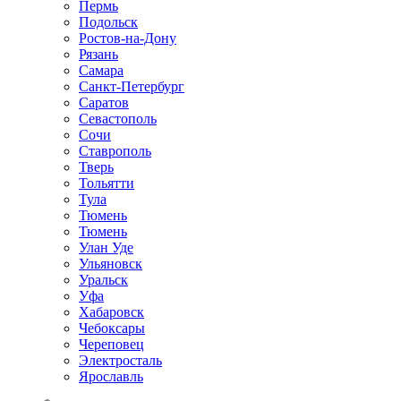
Пермь
Подольск
Ростов-на-Дону
Рязань
Самара
Санкт-Петербург
Саратов
Севастополь
Сочи
Ставрополь
Тверь
Тольятти
Тула
Тюмень
Тюмень
Улан Уде
Ульяновск
Уральск
Уфа
Хабаровск
Чебоксары
Череповец
Электросталь
Ярославль