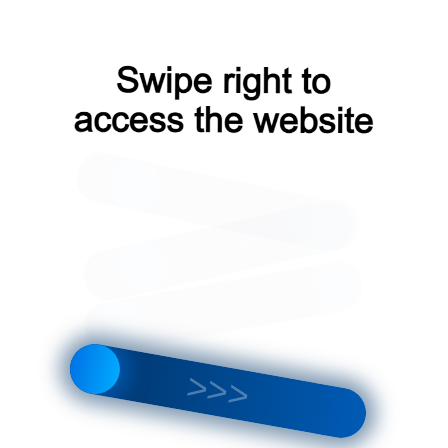
Телефон
E-mail
+7-987-937-25-08
logist@expert-po.ru
азад к списку